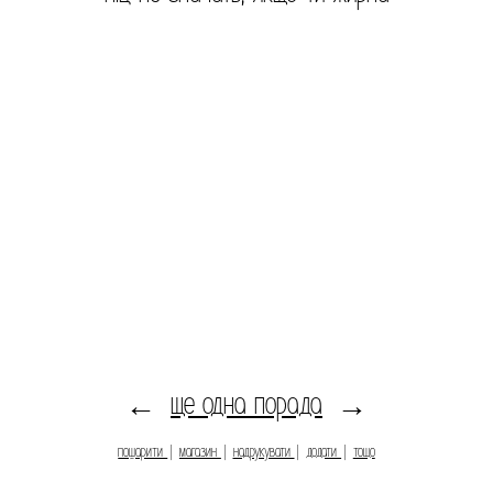
ще одна порада
←
→
пошарити
|
магазин
|
надрукувати
|
додати
|
тощо