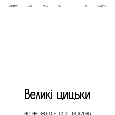
магазин
блог
інста
фб
тг
тві
правила
Великі цицьки
ніц не значать, якщо ти жирна