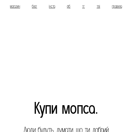
магазин
блог
інста
фб
тг
тві
правила
Купи мопса.
Люди будуть думати, що ти добрий