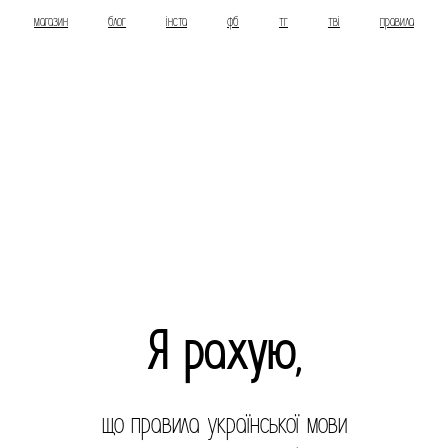
магазин
блог
інста
фб
тг
тві
правила
Я рахую,
що правила української мови