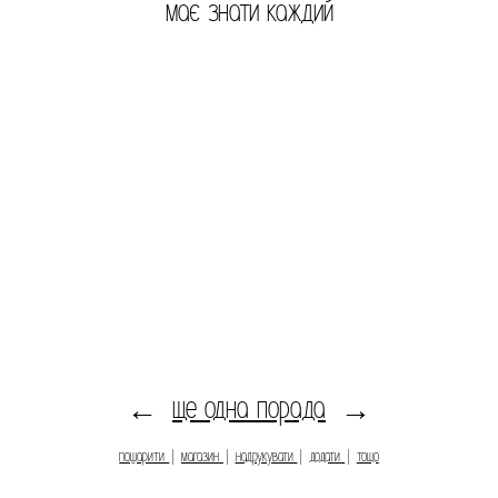
має знати каждий
ще одна порада
←
→
пошарити
|
магазин
|
надрукувати
|
додати
|
тощо