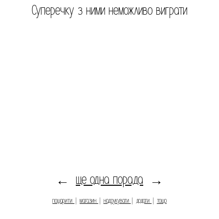
Суперечку з ними неможливо виграти
ще одна порада
←
→
пошарити
|
магазин
|
надрукувати
|
додати
|
тощо