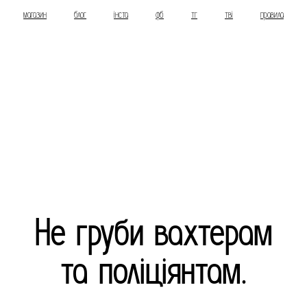
магазин
блог
інста
фб
тг
тві
правила
Не груби вахтерам
та поліціянтам.