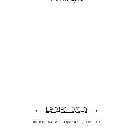
ще одна порада
←
→
пошарити
|
магазин
|
надрукувати
|
додати
|
тощо