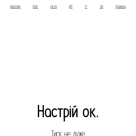
магазин
блог
інста
фб
тг
тві
правила
Настрій ок.
Тиск не дуже