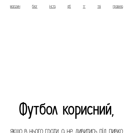
магазин
блог
інста
фб
тг
тві
правила
Футбол корисний,
якщо в нього грати, а не дивитись під пивко