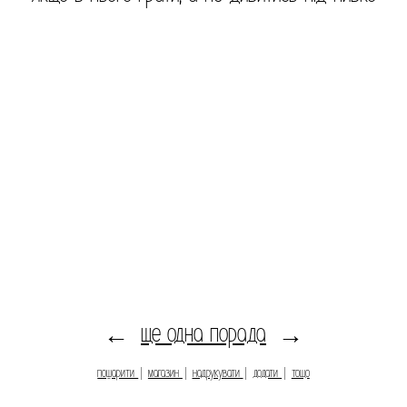
ще одна порада
←
→
пошарити
|
магазин
|
надрукувати
|
додати
|
тощо