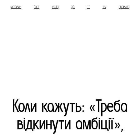
магазин
блог
інста
фб
тг
тві
правила
Коли кажуть: «Треба
відкинути амбіції»,