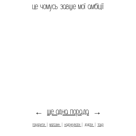
це чомусь завше мої амбіції
ще одна порада
←
→
пошарити
|
магазин
|
надрукувати
|
додати
|
тощо