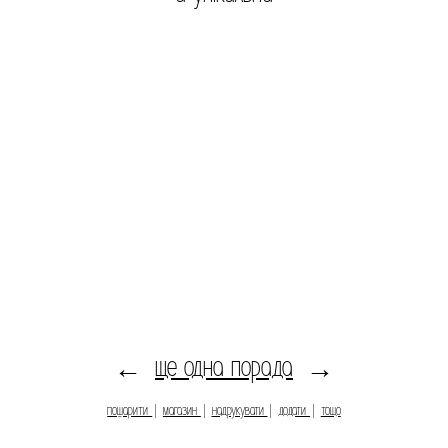
ще одна порада
←
→
пошарити
|
магазин
|
надрукувати
|
додати
|
тощо