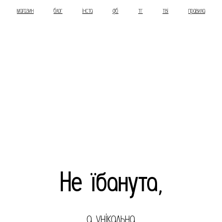
магазин
блог
інста
фб
тг
тві
правила
Не їбанута,
а унікальна