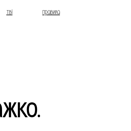
тві
правила
ажко.