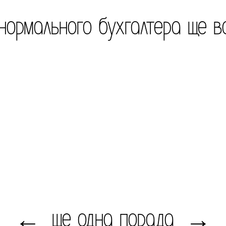
 нормального бухгалтера ще в
ще одна порада
←
→