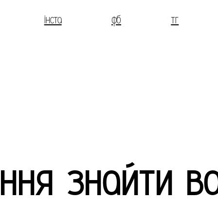
інста
фб
тг
ння знайти в