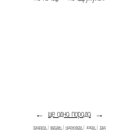
ще одна порада
←
→
пошарити
|
магазин
|
надрукувати
|
додати
|
тощо