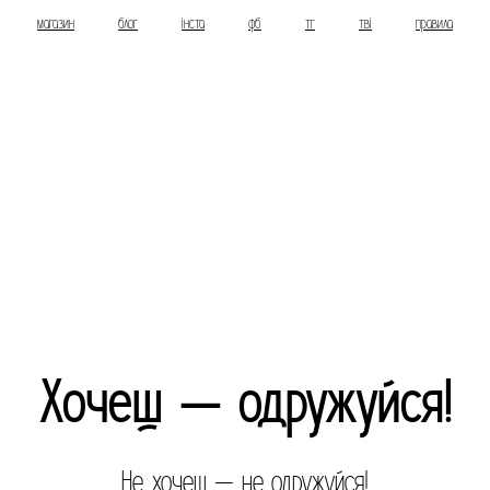
магазин
блог
інста
фб
тг
тві
правила
Хочеш — одружуйся!
Не хочеш — не одружуйся!