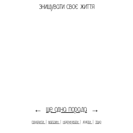
знищувати своє життя
ще одна порада
←
→
пошарити
|
магазин
|
надрукувати
|
додати
|
тощо