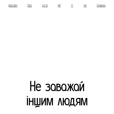
магазин
блог
інста
фб
тг
тві
правила
Не заважай
іншим людям