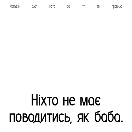
магазин
блог
інста
фб
тг
тві
правила
Ніхто не має
поводитись, як баба.