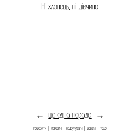
Ні хлопець, ні дівчина
ще одна порада
←
→
пошарити
|
магазин
|
надрукувати
|
додати
|
тощо