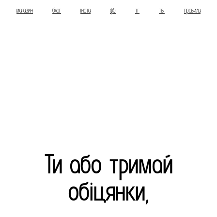
магазин
блог
інста
фб
тг
тві
правила
Ти або тримай
обіцянки,