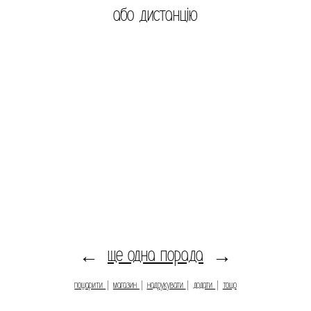
або дистанцію
ще одна порада
←
→
пошарити
|
магазин
|
надрукувати
|
додати
|
тощо