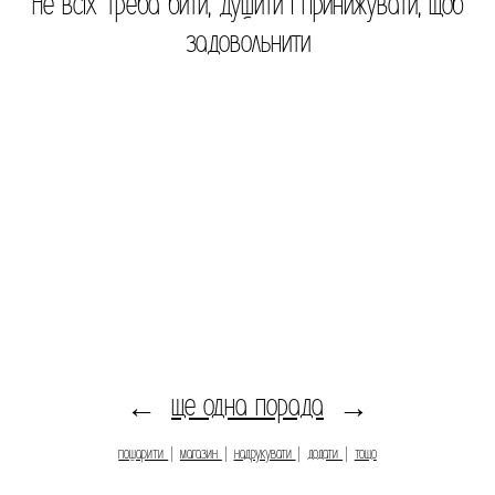
Не всіх треба бити, душити і принижувати, щоб
задовольнити
ще одна порада
←
→
пошарити
|
магазин
|
надрукувати
|
додати
|
тощо