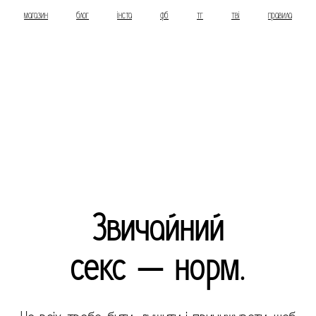
магазин
блог
інста
фб
тг
тві
правила
Звичайний
секс — норм.