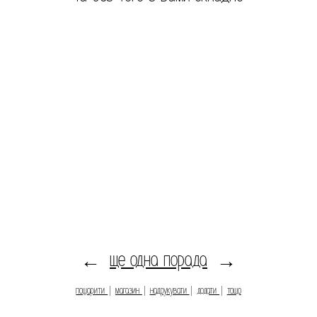
ще одна порада
←
→
пошарити
|
магазин
|
надрукувати
|
додати
|
тощо