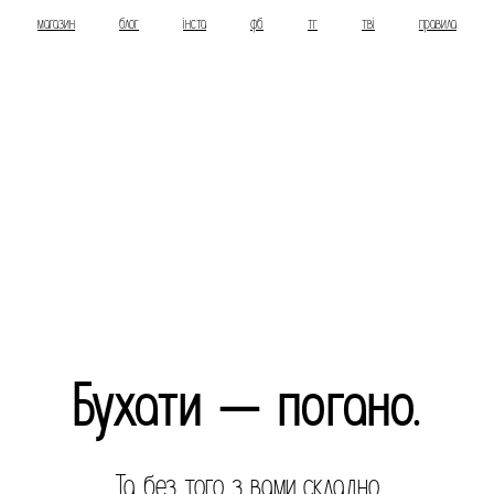
магазин
блог
інста
фб
тг
тві
правила
Бухати — погано.
Та без того з вами складно