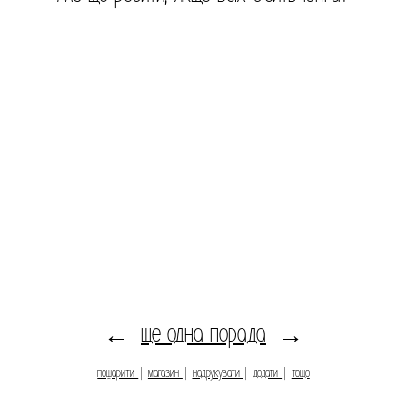
ще одна порада
←
→
пошарити
|
магазин
|
надрукувати
|
додати
|
тощо