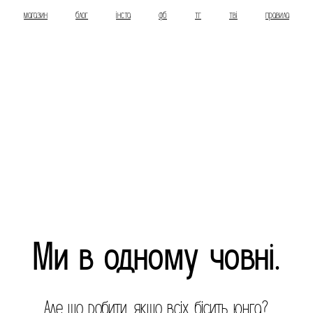
магазин
блог
інста
фб
тг
тві
правила
Ми в одному човні.
Але що робити, якщо всіх бісить юнга?