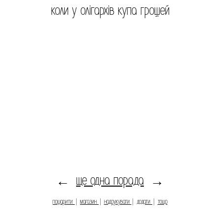
коли у олігархів купа грошей
ще одна порада
←
→
пошарити
|
магазин
|
надрукувати
|
додати
|
тощо