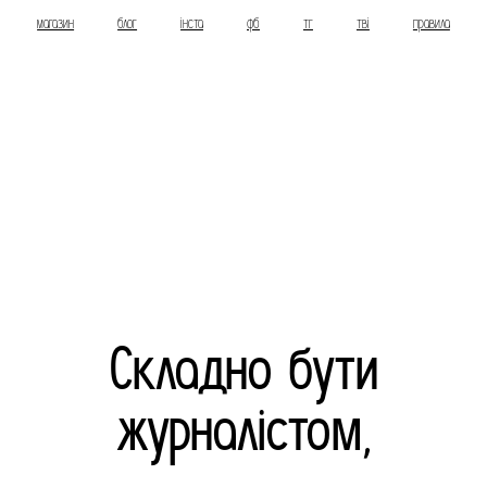
магазин
блог
інста
фб
тг
тві
правила
Складно бути
журналістом,