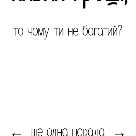
то чому ти не багатий?
ще одна порада
←
→