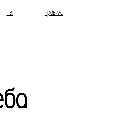
тві
правила
еба