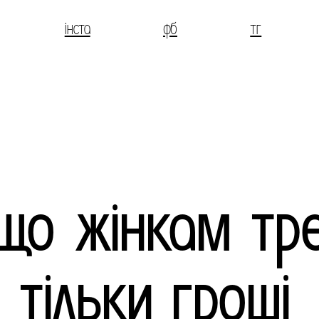
інста
фб
тг
що жінкам тр
тільки гроші,