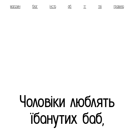
магазин
блог
інста
фб
тг
тві
правила
Чоловіки люблять
їбанутих баб,