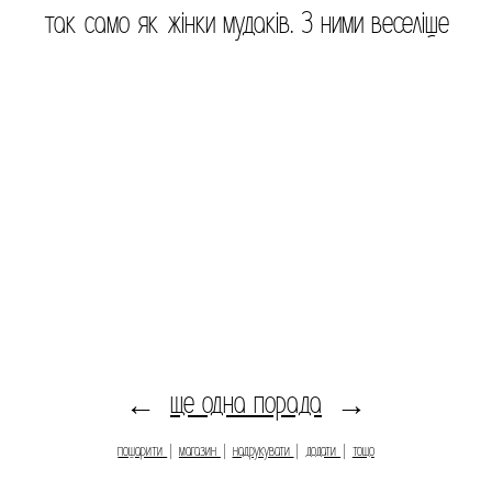
так само як жінки мудаків. З ними веселіше
ще одна порада
←
→
пошарити
|
магазин
|
надрукувати
|
додати
|
тощо