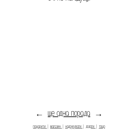
ще одна порада
←
→
пошарити
|
магазин
|
надрукувати
|
додати
|
тощо