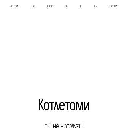
магазин
блог
інста
фб
тг
тві
правила
Котлетами
очi не нагодуєш!