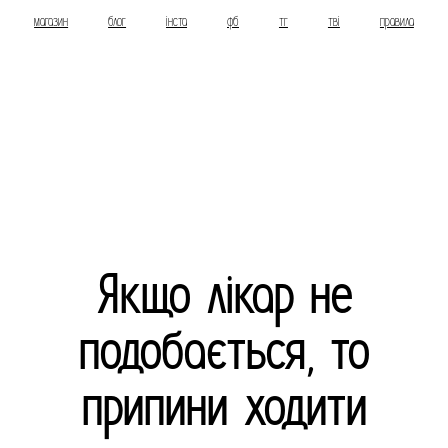
магазин
блог
інста
фб
тг
тві
правила
Якщо лікар не
подобається, то
припини ходити