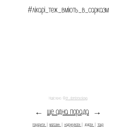
#лікарі_теж_вміють_в_сарказм
Надіслано: @
dr_dombrovskaya
ще одна порада
←
→
пошарити
|
магазин
|
надрукувати
|
додати
|
тощо