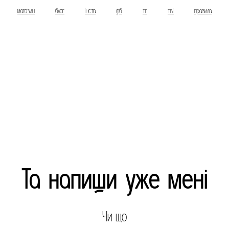
магазин
блог
інста
фб
тг
тві
правила
Та напиши уже мені
Чи що