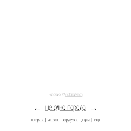
Надіслано: @
victoria22mon
ще одна порада
←
→
пошарити
|
магазин
|
надрукувати
|
додати
|
тощо