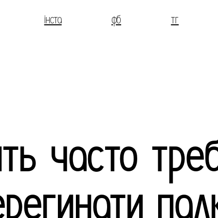
інста
фб
тг
ть часто тре
ерегинати палк