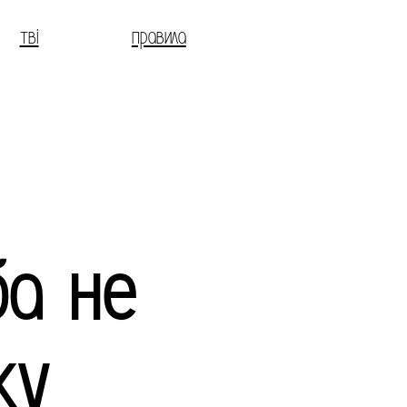
тві
правила
ба не
у,