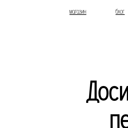
магазин
блог
Доси
п