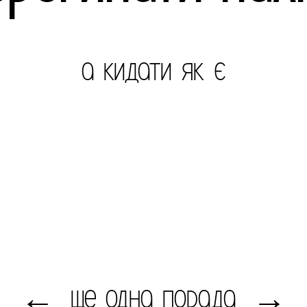
а кидати як є
ще одна порада
←
→