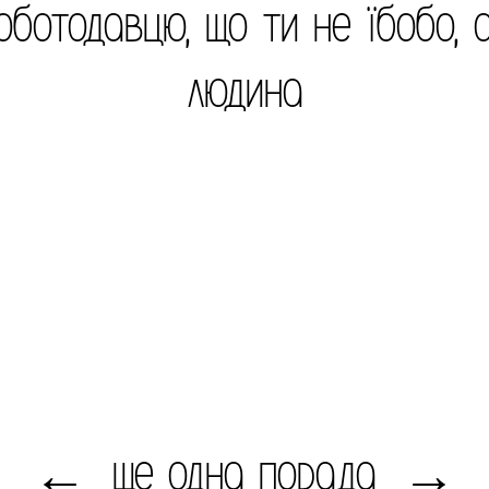
оботодавцю, що ти не їбобо, а
людина
ще одна порада
←
→