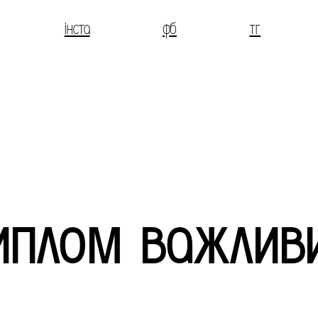
інста
фб
тг
иплом важливи