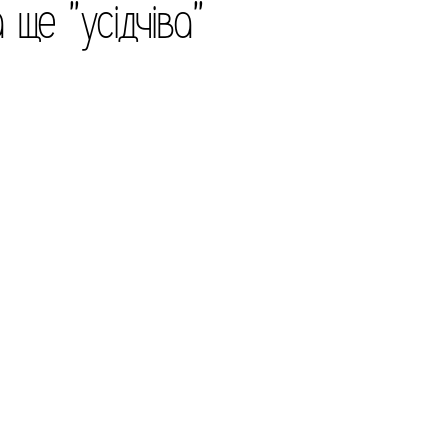
 ще "усідчіва"