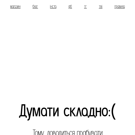
магазин
блог
інста
фб
тг
тві
правила
Думати складно:(
Тому доводиться пробувати