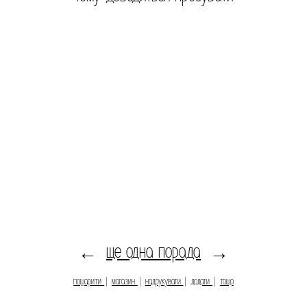
ще одна порада
←
→
пошарити
|
магазин
|
надрукувати
|
додати
|
тощо