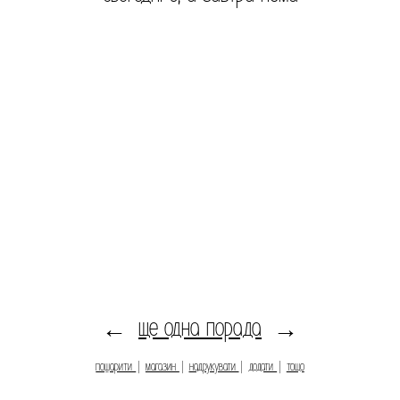
ще одна порада
←
→
пошарити
|
магазин
|
надрукувати
|
додати
|
тощо