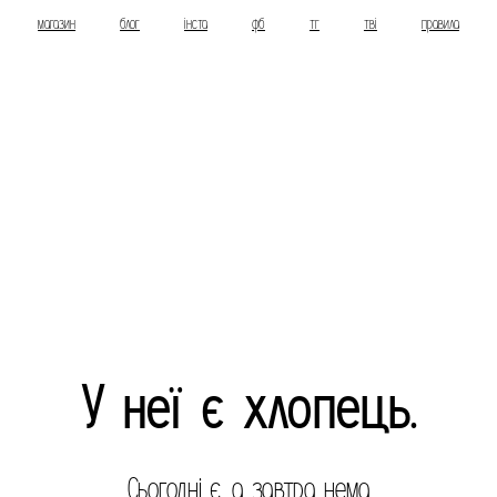
магазин
блог
інста
фб
тг
тві
правила
У неї є хлопець.
Сьогодні є, а завтра нема