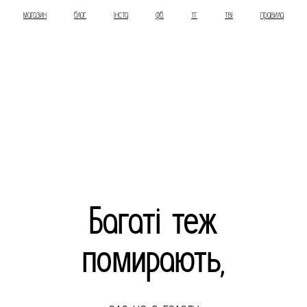
магазин
блог
інста
фб
тг
тві
правила
Багаті теж
помирають,