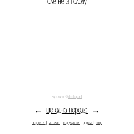
але не з голоду
Надіслано: @
dmitropoet
ще одна порада
←
→
пошарити
|
магазин
|
надрукувати
|
додати
|
тощо