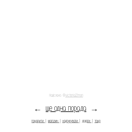
Надіслано: @
victoria22mon
ще одна порада
←
→
пошарити
|
магазин
|
надрукувати
|
додати
|
тощо