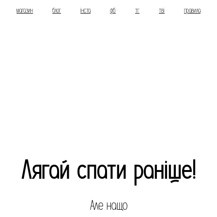
магазин
блог
інста
фб
тг
тві
правила
Лягай спати раніше!
Але нащо