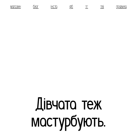
магазин
блог
інста
фб
тг
тві
правила
Дівчата теж
мастурбують.