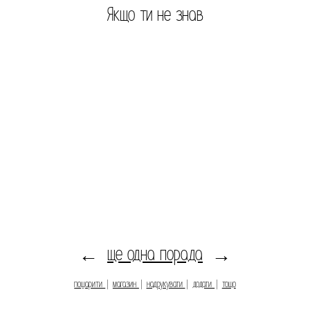
Якщо ти не знав
ще одна порада
←
→
пошарити
|
магазин
|
надрукувати
|
додати
|
тощо