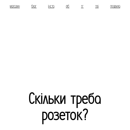
магазин
блог
інста
фб
тг
тві
правила
Скільки треба
розеток?