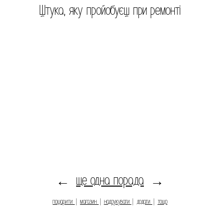
Штука, яку пройобуєш при ремонті
ще одна порада
←
→
пошарити
|
магазин
|
надрукувати
|
додати
|
тощо