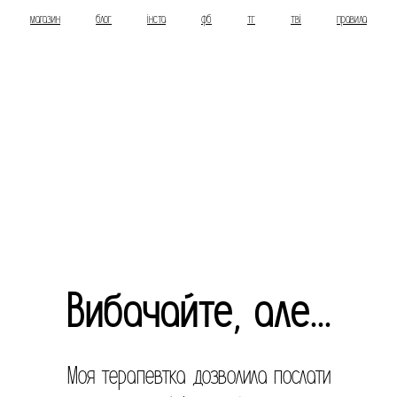
магазин
блог
інста
фб
тг
тві
правила
Вибачайте, але...
Моя терапевтка дозволила послати