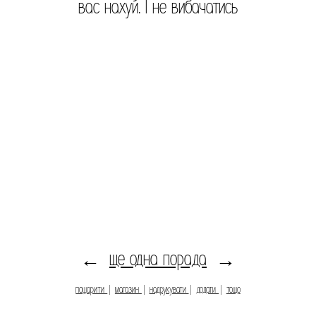
вас нахуй. І не вибачатись
ще одна порада
←
→
пошарити
|
магазин
|
надрукувати
|
додати
|
тощо