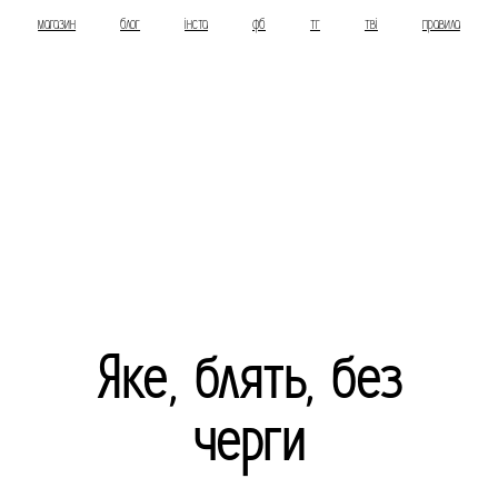
магазин
блог
інста
фб
тг
тві
правила
Яке, блять, без
черги