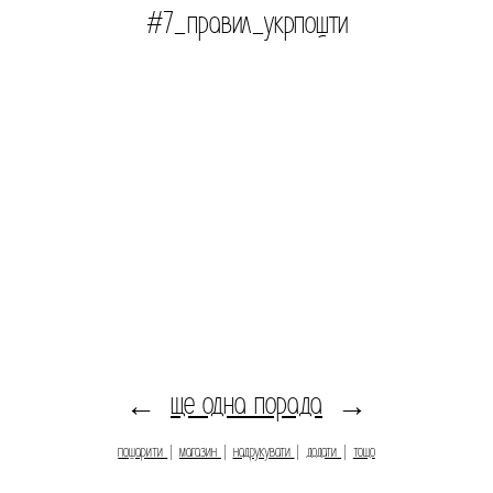
#7_правил_укрпошти
ще одна порада
←
→
пошарити
|
магазин
|
надрукувати
|
додати
|
тощо