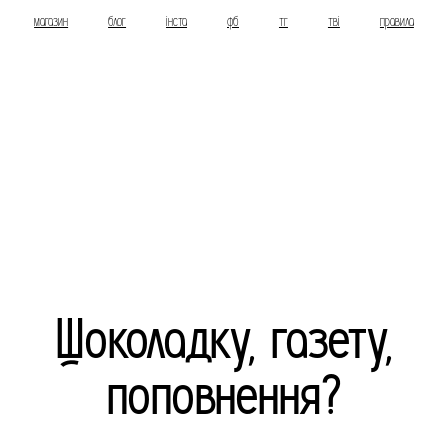
магазин
блог
інста
фб
тг
тві
правила
Шоколадку, газету,
поповнення?