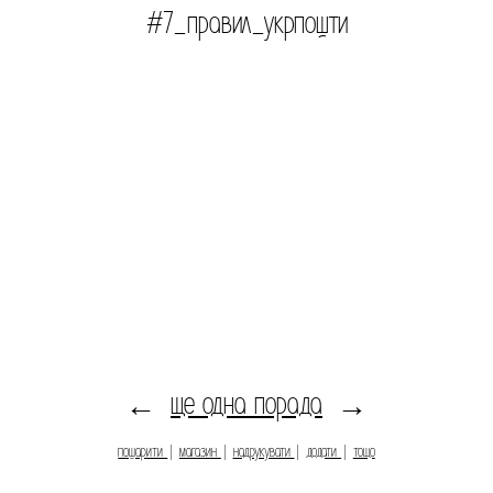
#7_правил_укрпошти
ще одна порада
←
→
пошарити
|
магазин
|
надрукувати
|
додати
|
тощо