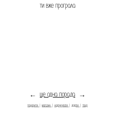
ти вже програла
ще одна порада
←
→
пошарити
|
магазин
|
надрукувати
|
додати
|
тощо