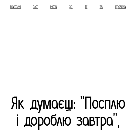
магазин
блог
інста
фб
тг
тві
правила
Як думаєш: "Посплю
і дороблю завтра",