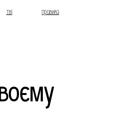
тві
правила
своєму