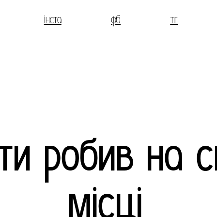
інста
фб
тг
ти робив на 
місці,