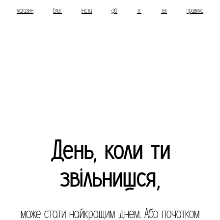
магазин
блог
інста
фб
тг
тві
правила
День, коли ти
звільнишся,
може стати найкращим днем. Або початком