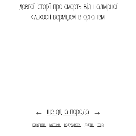
довгої історії про смерть від надмірної
кількості вермішелі в організмі
ще одна порада
←
→
пошарити
|
магазин
|
надрукувати
|
додати
|
тощо