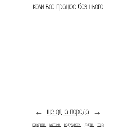
коли все працює без нього
ще одна порада
←
→
пошарити
|
магазин
|
надрукувати
|
додати
|
тощо