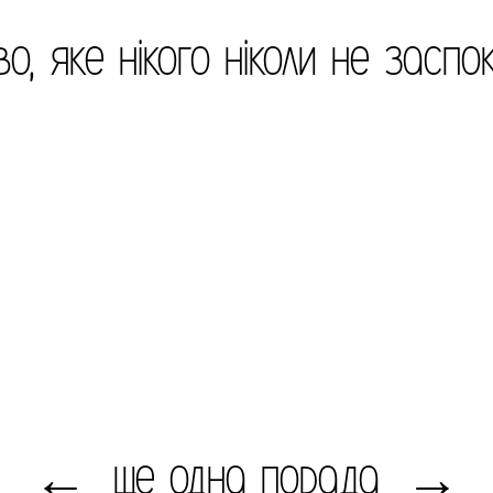
во, яке нікого ніколи не заспок
ще одна порада
←
→