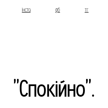
інста
фб
тг
"Спокійно".