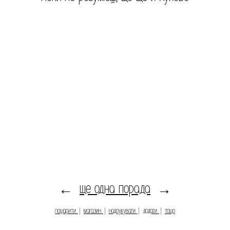
ще одна порада
←
→
пошарити
|
магазин
|
надрукувати
|
додати
|
тощо