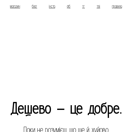
магазин
блог
інста
фб
тг
тві
правила
Дешево – це добре.
Поки не розумієш, що ще й хуйово