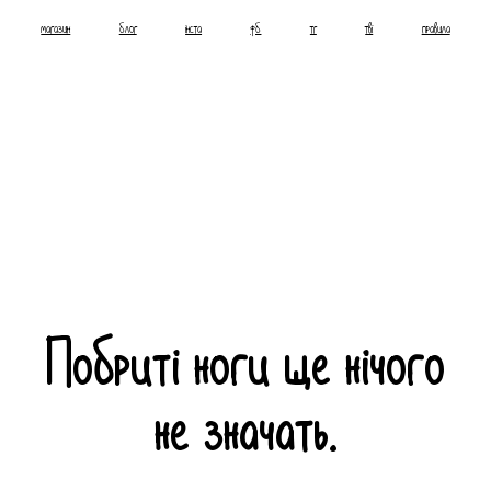
магазин
блог
інста
фб
тг
тві
правила
Побриті ноги ще нічого
не значать.