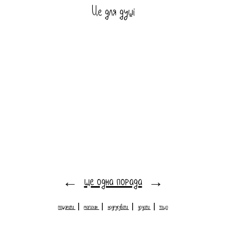
Це для душі
ще одна порада
←
→
пошарити
|
магазин
|
надрукувати
|
додати
|
тощо