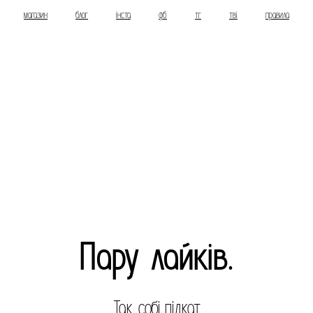
магазин
блог
інста
фб
тг
тві
правила
Пару лайків.
Так собі підкат