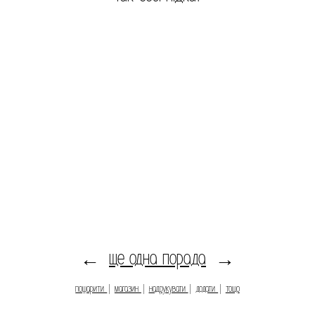
ще одна порада
←
→
пошарити
|
магазин
|
надрукувати
|
додати
|
тощо