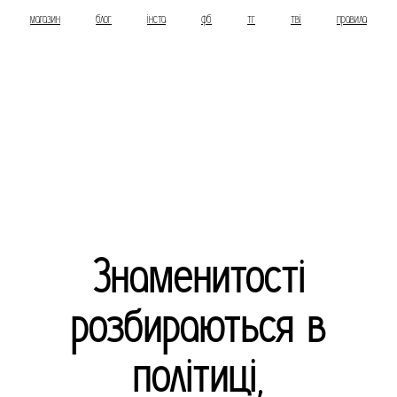
магазин
блог
інста
фб
тг
тві
правила
Знаменитості
розбираються в
політиці,