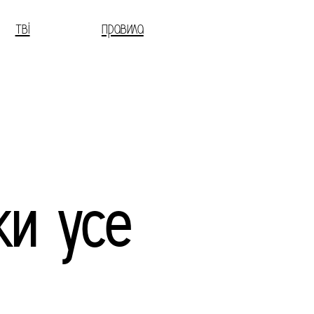
тві
правила
ки усе