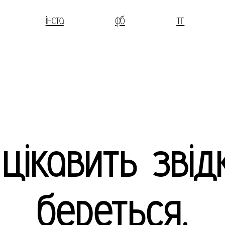
інста
фб
тг
 цікавить звід
береться.