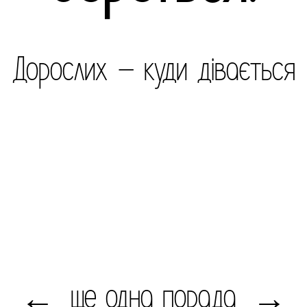
Дорослих – куди дівається
ще одна порада
←
→