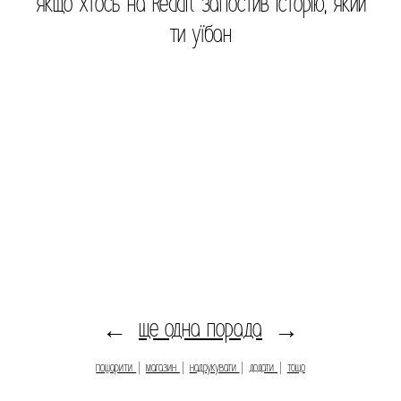
якщо хтось на Reddit запостив історію, який
ти уїбан
ще одна порада
←
→
пошарити
|
магазин
|
надрукувати
|
додати
|
тощо