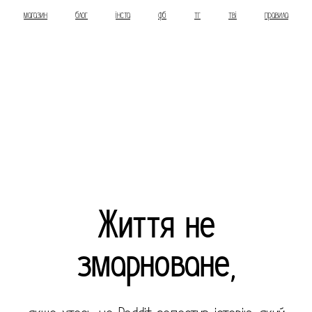
магазин
блог
інста
фб
тг
тві
правила
Життя не
змарноване,